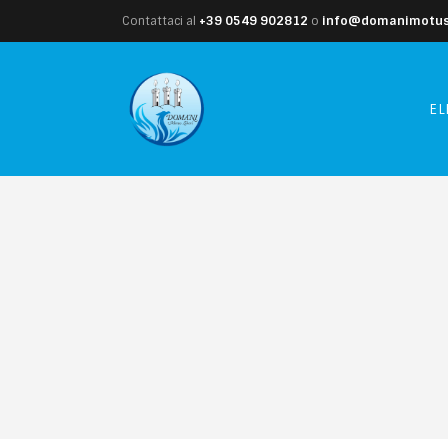
Contattaci al
+39 0549 902812
o
info@domanimotusl
EL