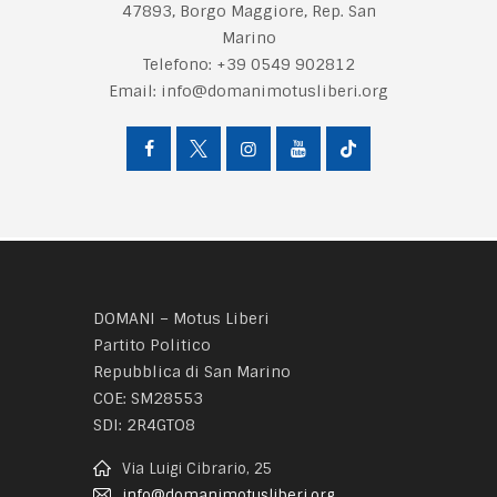
47893, Borgo Maggiore, Rep. San
Marino
Telefono:
+39 0549 902812
Email:
info@domanimotusliberi.org
DOMANI – Motus Liberi
Partito Politico
Repubblica di San Marino
COE: SM28553
SDI: 2R4GTO8
Via Luigi Cibrario, 25
info@domanimotusliberi.org