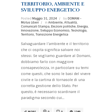
TERRITORIO, AMBIENTE E
SVILUPPO ENERGETICO
Posted
Maggio 31, 2024
by
DOMANI -
Motus Liberi
in
Ambiente
,
Attualità
,
Comunicati Stampa
,
Elezioni politiche
,
Energia
,
Innovazione
,
Sviluppo Economico
,
Tecnologia
,
Territorio
,
Transizione Energetica
Salvaguardare l’ambiente e il territorio
che ci ospita significa salvare noi
stessi. Se vogliamo guardare al Domani,
dobbiamo farlo con maggiore
consapevolezza, in particolare su temi
come questi, che sono le basi del vivere
civile e la cartina di tornasole di una
corretta gestione dello Stato. Per
questo, è necessario scardinare il
paradigma secondo cui…
MORE
0
0
1249