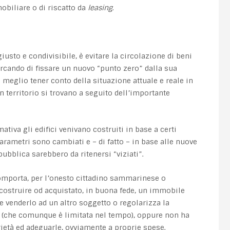
obiliare o di riscatto da
leasing
.
iusto e condivisibile, è evitare la circolazione di beni
 cercando di fissare un nuovo “punto zero” dalla sua
 meglio tener conto della situazione attuale e reale in
n territorio si trovano a seguito dell’importante
rmativa gli edifici venivano costruiti in base a certi
parametri sono cambiati e – di fatto – in base alle nuove
pubblica sarebbero da ritenersi “viziati”.
omporta, per l’onesto cittadino sammarinese o
to costruire od acquistato, in buona fede, un immobile
e venderlo ad un altro soggetto o regolarizza la
a (che comunque è limitata nel tempo), oppure non ha
rietà ed adeguarle, ovviamente a proprie spese.