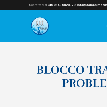
Contattaci al
+39 0549 902812
o
info@domanimotusl
EL
BLOCCO TRA
PROBLE