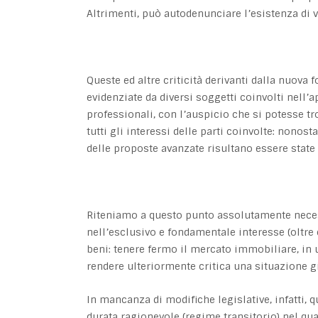
Altrimenti, può autodenunciare l’esistenza di v
Queste ed altre criticità derivanti dalla nuov
evidenziate da diversi soggetti coinvolti nell’a
professionali, con l’auspicio che si potesse 
tutti gli interessi delle parti coinvolte: nonos
delle proposte avanzate risultano essere state a
Riteniamo a questo punto assolutamente neces
nell’esclusivo e fondamentale interesse (oltre c
beni: tenere fermo il mercato immobiliare, in
rendere ulteriormente critica una situazione gi
In mancanza di modifiche legislative, infatti,
durata ragionevole (regime transitorio) nel qu