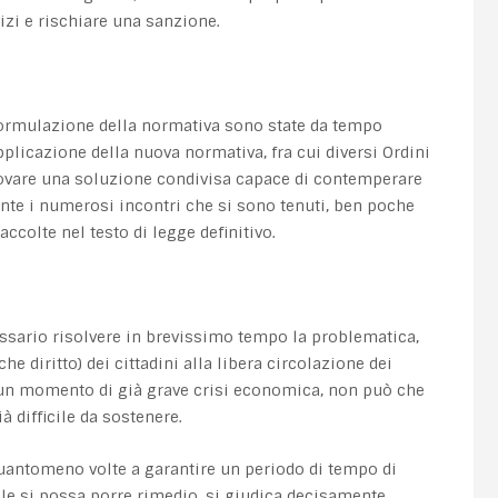
izi e rischiare una sanzione.
a formulazione della normativa sono state da tempo
pplicazione della nuova normativa, fra cui diversi Ordini
trovare una soluzione condivisa capace di contemperare
tante i numerosi incontri che si sono tenuti, ben poche
ccolte nel testo di legge definitivo.
sario risolvere in brevissimo tempo la problematica,
he diritto) dei cittadini alla libera circolazione dei
 un momento di già grave crisi economica, non può che
à difficile da sostenere.
 quantomeno volte a garantire un periodo di tempo di
ale si possa porre rimedio, si giudica decisamente