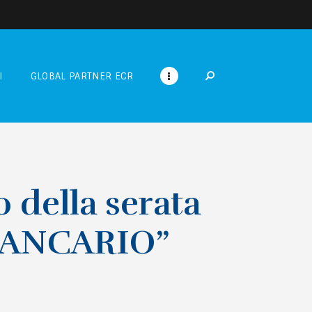
I
GLOBAL PARTNER ECR
della serata
 BANCARIO”