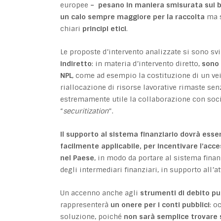
europee
– pesano in maniera smisurata sui b
un calo sempre maggiore per la raccolta
ma s
chiari
principi etici
.
Le proposte d’intervento analizzate si sono svi
indiretto
: in materia d’intervento diretto,
sono 
NPL
, come ad esempio la costituzione di un ve
riallocazione di risorse lavorative rimaste se
estremamente utile la collaborazione con socie
“
securitization
”.
Il supporto al sistema finanziario dovrà ess
facilmente applicabile, per incentivare l’acce
nel Paese
, in modo da portare al sistema finan
degli intermediari finanziari, in supporto all’at
Un accenno anche agli
strumenti di debito pu
rappresenterà
un onere per i conti pubblici
: o
soluzione, poiché
non sarà semplice trovare so