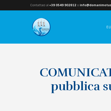
Contattaci al
+39 0549 902812
o
info@domanimotusl
EL
COMUNICATO 
pubblica 