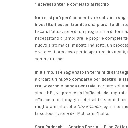
“interessante” e correlato al rischio
.
Non ci si può però concentrare soltanto sugli
investitori esteri tramite una pluralità di int
fiscali, l’attuazione di un programma di forma
necessitano di ampliare le proprie competenze
nuovo sistema di imposte indirette, un processo
e veloce il processo per le aperture di attivi
sammarinese.
In ultimo, si è ragionato in termini di strategi
a creare
un nuovo comparto per gestire la sta
tra Governo e Banca Centrale
. Per fare solta
stock NPL, va promossa l’efficacia dei regimi d
efficace monitoraggio dei rischi sistemici per 
miglioramento delle
Governance
degli interme
la sottoscrizione del MoU con l’Italia.
Sara Podeschi – Sabrina Pazzini – Elisa Zaffera