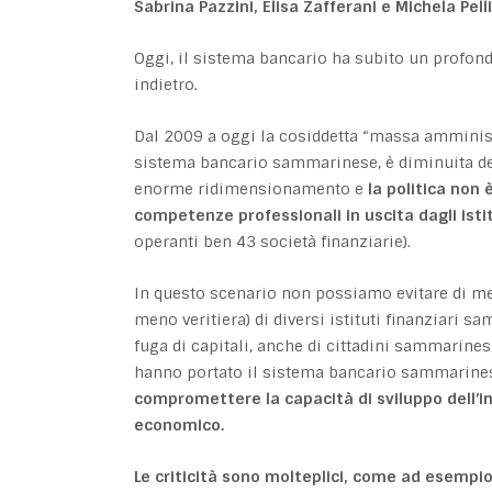
Sabrina Pazzini, Elisa Zafferani e Michela Pell
Oggi, il sistema bancario ha subito un profon
indietro.
Dal 2009 a oggi la cosiddetta “massa amministr
sistema bancario sammarinese, è diminuita del
enorme ridimensionamento e
la politica non 
competenze professionali in uscita dagli istit
operanti ben 43 società finanziarie).
In questo scenario non possiamo evitare di men
meno veritiera) di diversi istituti finanziari 
fuga di capitali, anche di cittadini sammarinesi
hanno portato il sistema bancario sammarinese
compromettere la capacità di sviluppo dell’i
economico.
Le criticità sono molteplici, come ad esempio