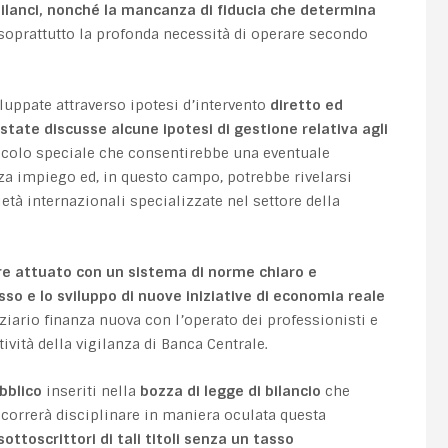
ilanci, nonché la mancanza di fiducia che determina
oprattutto la profonda necessità di operare secondo
luppate attraverso ipotesi d’intervento
diretto ed
state discusse alcune ipotesi di gestione relativa agli
icolo speciale che consentirebbe una eventuale
nza impiego ed, in questo campo, potrebbe rivelarsi
tà internazionali specializzate nel settore della
ere attuato con un sistema di norme chiaro e
sso e lo sviluppo di nuove iniziative di economia reale
ziario finanza nuova con l’operato dei professionisti e
tività della vigilanza di Banca Centrale.
bblico
inseriti nella
bozza di legge di bilancio
che
ccorrerà disciplinare in maniera oculata questa
ttoscrittori di tali titoli senza un tasso