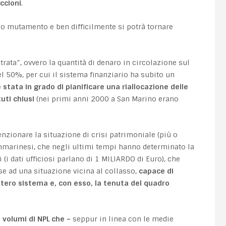
iccioni
.
do mutamento e ben difficilmente si potrà tornare
ata”, ovvero la quantità di denaro in circolazione sul
 50%, per cui il sistema finanziario ha subito un
è stata in grado di pianificare una riallocazione delle
uti chiusi
(nei primi anni 2000 a San Marino erano
zionare la situazione di crisi patrimoniale (più o
sammarinesi, che negli ultimi tempi hanno determinato la
 (i dati ufficiosi parlano di 1 MILIARDO di Euro), che
 ad una situazione vicina al collasso,
capace di
ntero sistema e, con esso, la tenuta del quadro
 volumi di NPL che –
seppur in linea con le medie