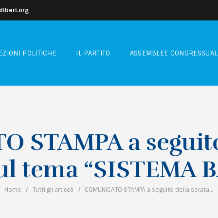
iberi.org
EZIONI POLITICHE
IL PARTITO
ASSEMBLEE CONGRESSUAL
STAMPA a seguito 
sul tema “SISTEMA
Home
Tutti gli articoli
COMUNICATO STAMPA a seguito della serata...