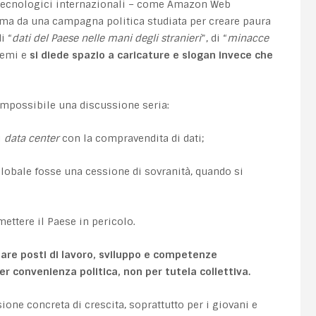
ori tecnologici internazionali – come Amazon Web
, ma da una campagna politica studiata per creare paura
i “
dati del Paese nelle mani degli stranieri
”, di “
minacce
tremi e
si diede spazio a caricature e slogan invece che
impossibile una discussione seria:
i
data center
con la compravendita di dati;
lobale fosse una cessione di sovranità, quando si
mettere il Paese in pericolo.
eare posti di lavoro, sviluppo e competenze
r convenienza politica, non per tutela collettiva.
one concreta di crescita, soprattutto per i giovani e