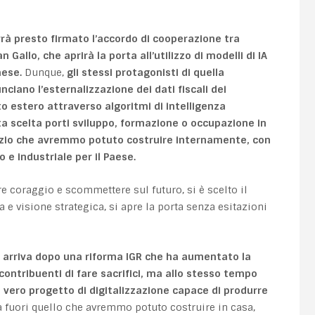
rà presto firmato l’accordo di cooperazione tra
an Gallo, che aprirà la porta all’utilizzo di
modelli di IA
aese
.
Dunque,
gli stessi protagonisti di quella
nunciano
l’esternalizzazione dei dati fiscali dei
to estero attraverso algoritmi di intelligenza
ta scelta porti sviluppo, formazione o occupazione in
izio che avremmo potuto costruire internamente, con
 e industriale per il Paese.
e coraggio e scommettere sul futuro, si è scelto il
 e visione strategica, si apre la porta senza esitazioni
 arriva dopo una riforma IGR che ha aumentato la
contribuenti di fare sacrifici, ma allo stesso tempo
n vero progetto di digitalizzazione capace di produrre
a fuori quello che avremmo potuto costruire in casa,