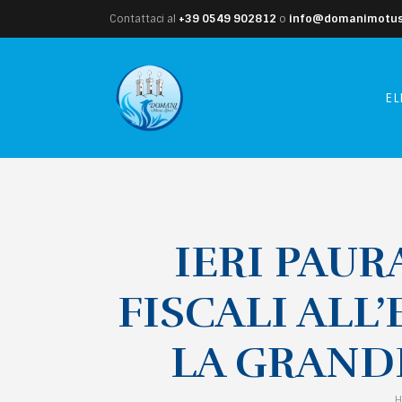
Contattaci al
+39 0549 902812
o
info@domanimotusl
EL
IERI PAUR
FISCALI ALL
LA GRANDE