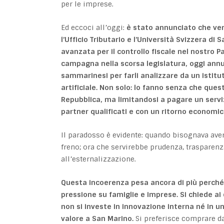
per le imprese.
Ed eccoci all’oggi:
è stato annunciato che ver
l’Ufficio Tributario e l’Università Svizzera di S
avanzata per il controllo fiscale nel nostro P
campagna nella scorsa legislatura, oggi an
sammarinesi per farli analizzare da un istitu
artificiale
. Non solo: lo fanno senza che ques
Repubblica, ma limitandosi a pagare un serv
partner qualificati e con un ritorno economico
Il paradosso è evidente: quando bisognava aver
freno; ora che servirebbe prudenza, trasparenza
all’esternalizzazione.
Questa incoerenza pesa ancora di più perché
pressione su famiglie e imprese. Si chiede ai 
non si investe in innovazione interna né in u
valore a San Marino.
Si preferisce comprare d