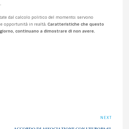
.
tate dal calcolo politico del momento: servono
le opportunità in realtà.
Caratteristiche che questo
iorno, continuano a dimostrare di non avere.
NEXT
ACCORDO DI ASSOCIAZIONE CON L’EUROPA:SI,