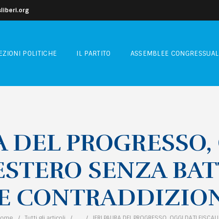
iberi.org
EZIONI POLITICHE
IL PARTITO
ASSEMBLEE CONGRESSUAL
A DEL PROGRESSO,
’ESTERO SENZA BAT
 CONTRADDIZION
Home
Tutti gli articoli
...
IERI PAURA DEL PROGRESSO, OGGI DATI FISCALI.