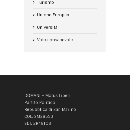
Turismo
Unione Europea
Università
Voto consapevole
DOMANI – Motus Liberi
Partito Politico
Repubblica di San Marino
COE: SM28553
SDI: 2R4GTO8