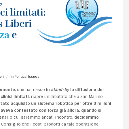
eri
in
Political Issues
iemonte
, che ha messo
in
stand-by
la diffusione dei
clinici limitati
, riapre un dibattito che a San Marino
stato acquisito un sistema robotico per oltre 3 milioni
aveva contestato con forza già allora, quando si
enario cui saremmo andati incontro,
decidemmo
 Consiglio che i costi prodotti da tale operazione