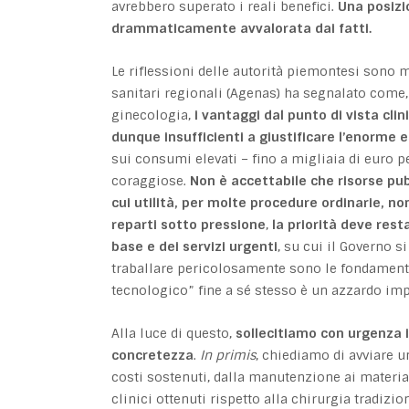
avrebbero superato i reali benefici.
Una posizi
drammaticamente avvalorata dai fatti.
Le riflessioni delle autorità piemontesi sono m
sanitari regionali (Agenas) ha segnalato come,
ginecologia,
i vantaggi dal punto di vista clin
dunque insufficienti a giustificare l’enorme 
sui consumi elevati – fino a migliaia di euro 
coraggiose.
Non è accettabile che risorse pu
cui utilità, per molte procedure ordinarie, n
reparti sotto pressione
,
la priorità deve rest
base e dei servizi urgenti
, su cui il Governo s
traballare pericolosamente sono le fondamenta
tecnologico” fine a sé stesso è un azzardo im
Alla luce di questo,
sollecitiamo con urgenza i
concretezza
.
In primis
, chiediamo di avviare u
costi sostenuti, dalla manutenzione ai materiali,
clinici ottenuti rispetto alla chirurgia tradizio