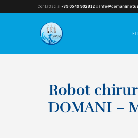
Contattaci al
+39 0549 902812
o
info@domanimotusl
EL
Robot chirurg
DOMANI – Mo