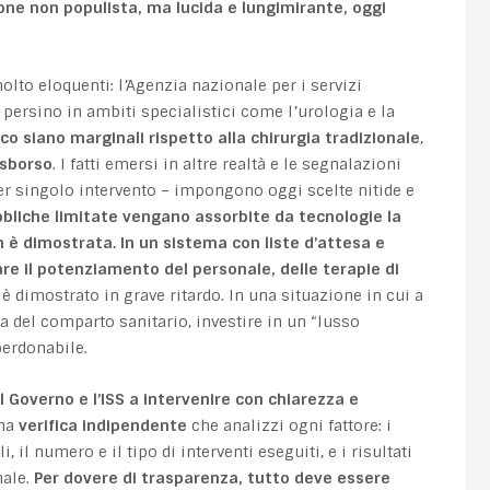
one non populista, ma lucida e lungimirante, oggi
olto eloquenti: l’Agenzia nazionale per i servizi
 persino in ambiti specialistici come l’urologia e la
ico siano marginali rispetto alla chirurgia tradizionale
,
esborso
. I fatti emersi in altre realtà e le segnalazioni
per singolo intervento – impongono oggi scelte nitide e
bbliche limitate vengano assorbite da tecnologie la
on è dimostrata. In un sistema con
liste d’attesa e
are il potenziamento del personale, delle terapie di
i è dimostrato in grave ritardo. In una situazione in cui a
 del comparto sanitario, investire in un “lusso
perdonabile.
l Governo e l’ISS a intervenire con chiarezza e
na
verifica indipendente
che analizzi ogni fattore: i
 il numero e il tipo di interventi eseguiti, e i risultati
nale.
Per dovere di trasparenza, tutto deve essere