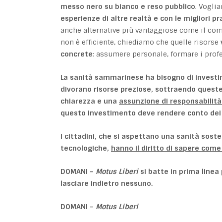
messo nero su bianco e reso pubblico
. Vogli
esperienze di altre realtà e con le migliori p
anche alternative più vantaggiose come il com
non è efficiente, chiediamo che quelle risorse
concrete
: assumere personale, formare i profes
La sanità sammarinese ha bisogno di investim
divorano risorse preziose, sottraendo queste 
chiarezza e una
assunzione di responsabilità 
questo investimento deve rendere conto dei ri
I cittadini, che si aspettano una sanità soste
tecnologiche,
hanno il diritto di sapere come 
DOMANI –
Motus Liberi
si batte in prima linea
lasciare indietro nessuno.
DOMANI –
Motus Liberi