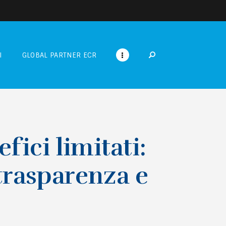
I
GLOBAL PARTNER ECR
fici limitati:
rasparenza e