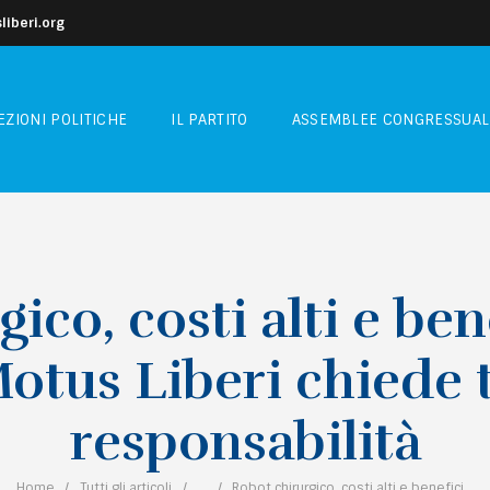
iberi.org
EZIONI POLITICHE
IL PARTITO
ASSEMBLEE CONGRESSUAL
ico, costi alti e bene
tus Liberi chiede t
responsabilità
Home
Tutti gli articoli
...
Robot chirurgico, costi alti e benefici...