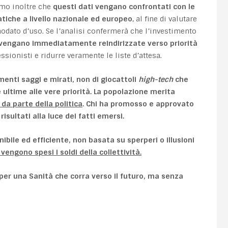
amo inoltre che
questi dati vengano confrontati con le
ratiche a livello nazionale ed europeo
, al fine di valutare
odato d’uso. Se l’analisi confermerà che l’investimento
vengano immediatamente reindirizzate verso priorità
sionisti e ridurre veramente le liste d’attesa.
enti saggi e mirati, non di giocattoli
high-tech
che
ultime alle vere priorità. La popolazione merita
da parte della politica
. Chi ha promosso e approvato
sultati alla luce dei fatti emersi.
nibile ed efficiente, non basata su sperperi o illusioni
vengono spesi i soldi della collettività.
 per una Sanità che corra verso il futuro, ma senza