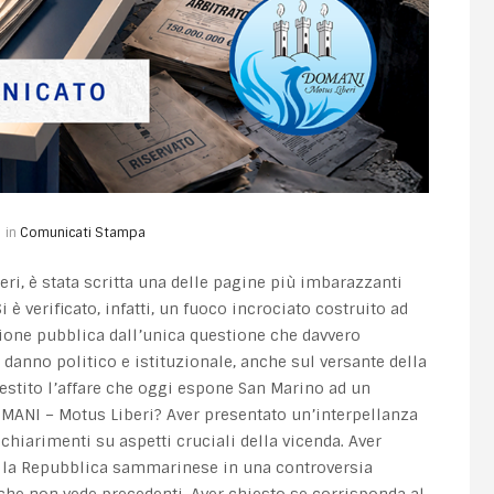
in
Comunicati Stampa
ri, è stata scritta una delle pagine più imbarazzanti
 è verificato, infatti, un fuoco incrociato costruito ad
pinione pubblica dall’unica questione che davvero
danno politico e istituzionale, anche sul versante della
gestito l’affare che oggi espone San Marino ad un
DOMANI – Motus Liberi? Aver presentato un’interpellanza
chiarimenti su aspetti cruciali della vicenda. Aver
 la Repubblica sammarinese in una controversia
he non vede precedenti. Aver chiesto se corrisponda al