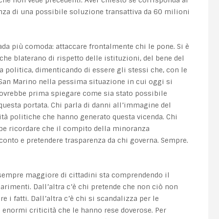
nza di una possibile soluzione transattiva da 60 milioni
ada più comoda: attaccare frontalmente chi le pone. Si è
he blaterano di rispetto delle istituzioni, del bene del
a politica, dimenticando di essere gli stessi che, con le
 San Marino nella pessima situazione in cui oggi si
i dovrebbe prima spiegare come sia stato possibile
questa portata. Chi parla di danni all’immagine del
ità politiche che hanno generato questa vicenda. Chi
bbe ricordare che il compito della minoranza
 conto e pretendere trasparenza da chi governa. Sempre.
sempre maggiore di cittadini sta comprendendo il
iarimenti. Dall’altra c’è chi pretende che non ciò non
 i fatti. Dall’altra c’è chi si scandalizza per le
enormi criticità che le hanno rese doverose. Per