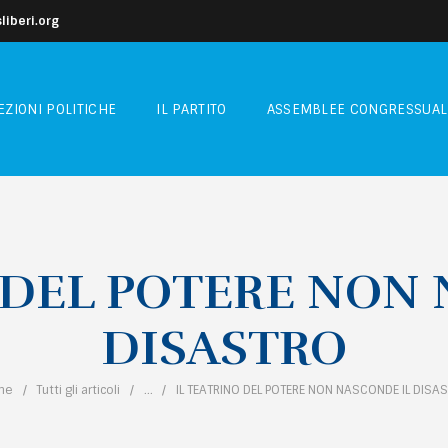
iberi.org
EZIONI POLITICHE
IL PARTITO
ASSEMBLEE CONGRESSUAL
 DEL POTERE NON
DISASTRO
me
Tutti gli articoli
...
IL TEATRINO DEL POTERE NON NASCONDE IL DISA