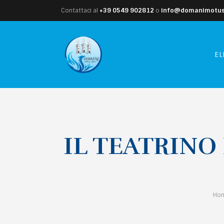
Contattaci al
+39 0549 902812
o
info@domanimotusl
EL
IL TEATRINO
Ho